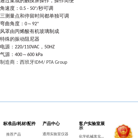
通过集成的触摸屏操作，操作简便
角速度：
°
秒可调
0.5 - 50
/
三测量点和停留时间都单独可调
弯曲角度：
～
°
0
92
风罩由丙烯酸有机玻璃制成
特殊的振动阻尼器
电源：
，
220/110VAC
50HZ
气源：
～
400
600 kPa
制造商：西班牙
IDM/ PTA Group
标准品/耗材/配件
产品中心
客户实验室展
示
通用实验室仪器
推荐产品
化学机械浆实验室