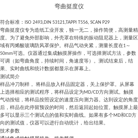
弯曲挺度仪
符合标准：
ISO 2493,DIN 53121,TAPPI T556, SCAN P29
弯曲挺度仪专为造纸工业开发，独一无二，操作简便，高测量精
度。为了避免外部影响，外壳罩在特殊的振动阻尼器上，测量区
域有丙烯酸玻璃防风罩保护。样品气动夹紧，测量长度在
～
1
可选。仪器通过集成触摸屏操作，可选择测试方法，参数
50mm
可调（如弯曲角度，持续时间，角速度等）。测试结束后，结
果、实时曲线和统计数据都显示在屏幕上。
测试简介
样品冲刀制样，
将样品放入样品固定器，关上保护罩。从屏幕
上选择相应的测试程序，将样品设定为
方向测试。触摸
MD/CD
气动按钮，将样品按照设定的速度压向测力器。达到设定的角度
后，样品在此停留预设的时间，然后返回起始位置。触摸屏上最
多可以显示三个测试点的值和实时曲线。如果有多个
和
方
MD
CD
向的测试值，仪器可以进行自动统计，给出结果。
技术参数